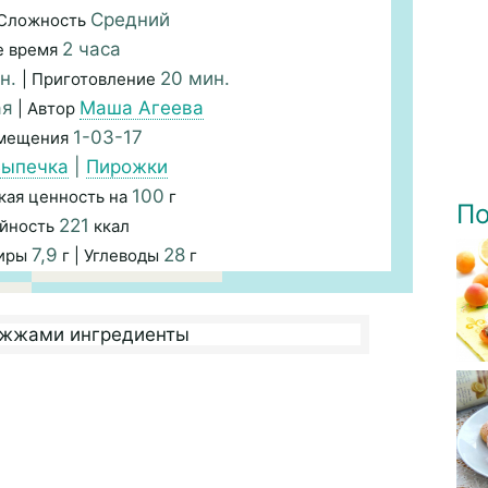
Средний
 Сложность
2 часа
 время
н.
20 мин.
| Приготовление
ая
Маша Агеева
| Автор
1-03-17
змещения
ыпечка
|
Пирожки
100
кая ценность на
г
По
221
йность
ккал
7,9
28
Жиры
г | Углеводы
г