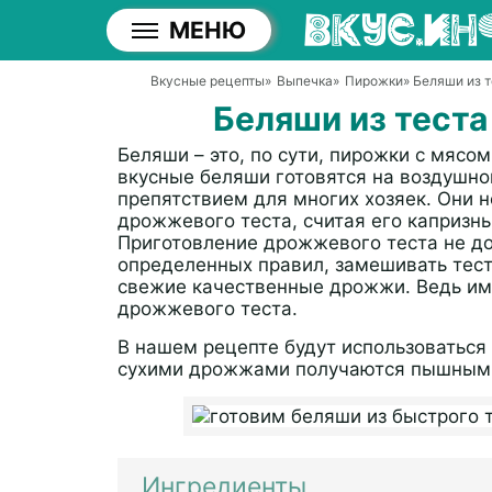
МЕНЮ
Вкусные рецепты
»
Выпечка
»
Пирожки
» Беляши из 
Беляши из тест
Беляши – это, по сути, пирожки с мяс
вкусные беляши готовятся на воздушно
препятствием для многих хозяек. Они 
дрожжевого теста, считая его капризны
Приготовление дрожжевого теста не до
определенных правил, замешивать тест
свежие качественные дрожжи. Ведь име
дрожжевого теста.
В нашем рецепте будут использоваться
сухими дрожжами получаются пышными
Ингредиенты