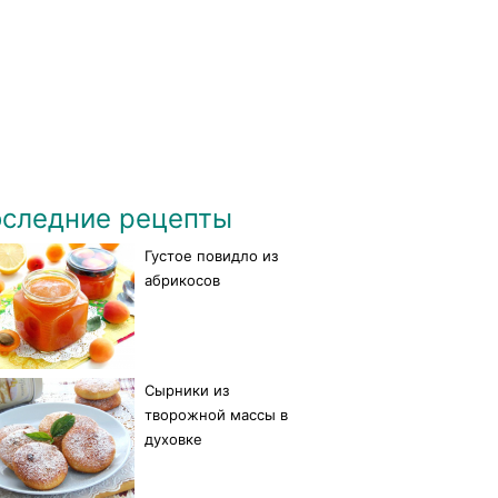
следние рецепты
Густое повидло из
абрикосов
Сырники из
творожной массы в
духовке