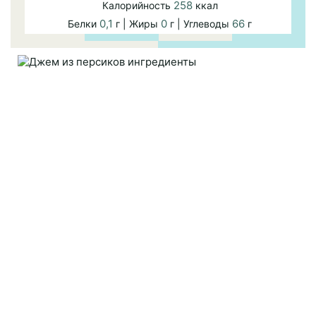
258
Калорийность
ккал
0,1
0
66
Белки
г | Жиры
г | Углеводы
г