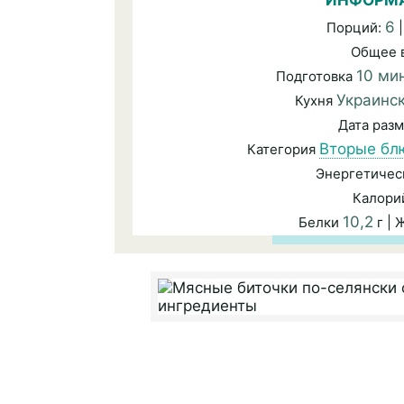
ИНФОРМА
6
Порций:
|
Общее 
10 ми
Подготовка
Украинс
Кухня
Дата раз
Вторые бл
Категория
Энергетичес
Калори
10,2
Белки
г |