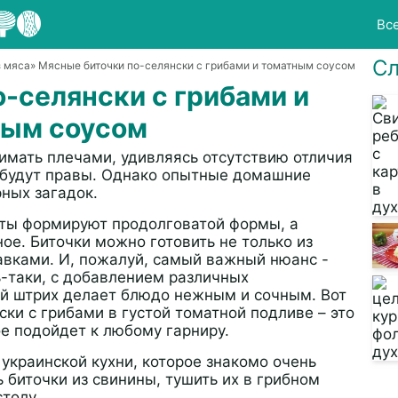
Вс
Сл
з мяса
» Мясные биточки по-селянски с грибами и томатным соусом
-селянски с грибами и
ным соусом
мать плечами, удивляясь отсутствию отличия
д будут правы. Однако опытные домашние
рных загадок.
еты формируют продолговатой формы, а
ное. Биточки можно готовить не только из
авками. И, пожалуй, самый важный нюанс -
ть-таки, с добавлением различных
ный штрих делает блюдо нежным и сочным. Вот
ски с грибами в густой томатной подливе – это
е подойдет к любому гарниру.
 украинской кухни, которое знакомо очень
 биточки из свинины, тушить их в грибном
столу.