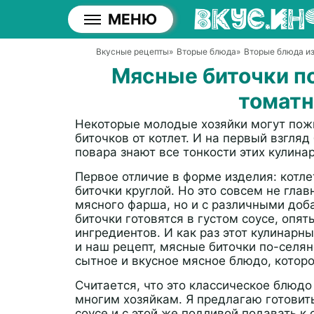
МЕНЮ
Вкусные рецепты
»
Вторые блюда
»
Вторые блюда и
Мясные биточки по
томат
Некоторые молодые хозяйки могут пожи
биточков от котлет. И на первый взгля
повара знают все тонкости этих кулина
Первое отличие в форме изделия: котл
биточки круглой. Но это совсем не глав
мясного фарша, но и с различными доб
биточки готовятся в густом соусе, опя
ингредиентов. И как раз этот кулинар
и наш рецепт, мясные биточки по-селян
сытное и вкусное мясное блюдо, которо
Считается, что это классическое блюдо
многим хозяйкам. Я предлагаю готовить
соусе и с этой же подливой подавать к 