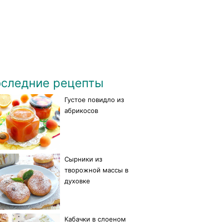
следние рецепты
Густое повидло из
абрикосов
Сырники из
творожной массы в
духовке
Кабачки в слоеном