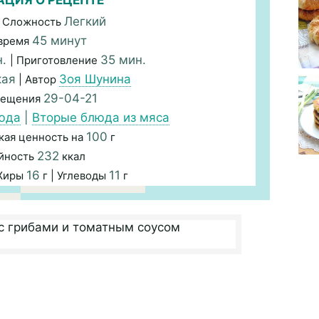
ЦИЯ О РЕЦЕПТЕ
Легкий
 Сложность
45 минут
время
н.
35 мин.
| Приготовление
кая
Зоя Шунина
| Автор
29-04-21
мещения
юда
|
Вторые блюда из мяса
100
кая ценность на
г
232
йность
ккал
16
11
 Жиры
г | Углеводы
г