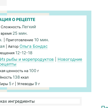
ЦИЯ О РЕЦЕПТЕ
Легкий
 Сложность
25 мин.
 время
н.
10 мин.
| Приготовление
кая
Ольга Бондас
| Автор
12-12-18
змещения
Из рыбы и морепродуктов
|
Новогодние
рецепты
100
кая ценность на
г
138
йность
ккал
5
9
 Жиры
г | Углеводы
г