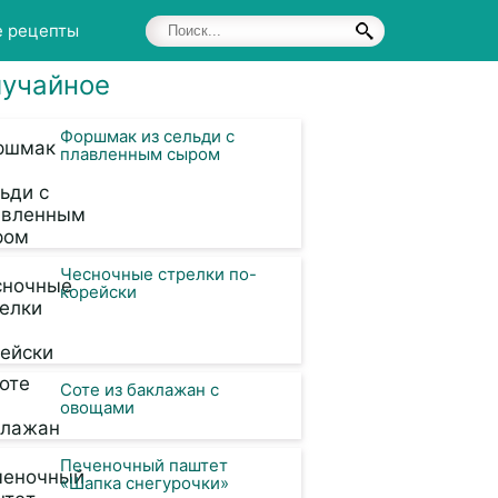
е рецепты
учайное
Форшмак из сельди с
плавленным сыром
Чесночные стрелки по-
корейски
Соте из баклажан с
овощами
Печеночный паштет
«Шапка снегурочки»