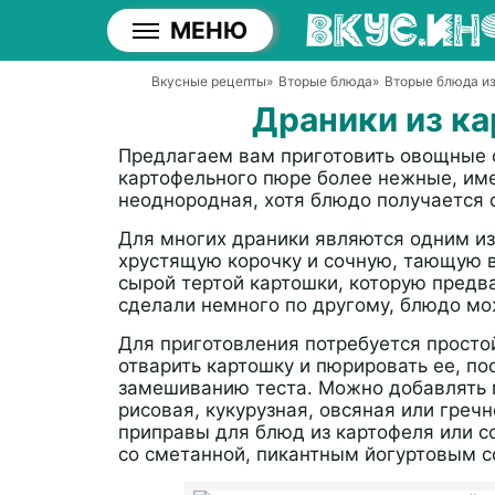
МЕНЮ
Вкусные рецепты
»
Вторые блюда
»
Вторые блюда из
Драники из к
Предлагаем вам приготовить овощные о
картофельного пюре более нежные, име
неоднородная, хотя блюдо получается 
Для многих драники являются одним и
хрустящую корочку и сочную, тающую во
сырой тертой картошки, которую предв
сделали немного по другому, блюдо мо
Для приготовления потребуется просто
отварить картошку и пюрировать ее, по
замешиванию теста. Можно добавлять 
рисовая, кукурузная, овсяная или греч
приправы для блюд из картофеля или с
со сметанной, пикантным йогуртовым с