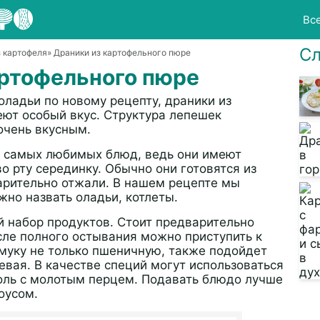
Вс
Сл
 картофеля
» Драники из картофельного пюре
артофельного пюре
ладьи по новому рецепту, драники из
ют особый вкус. Структура лепешек
очень вкусным.
з самых любимых блюд, ведь они имеют
 рту серединку. Обычно они готовятся из
арительно отжали. В нашем рецепте мы
жно назвать оладьи, котлеты.
й набор продуктов. Стоит предварительно
сле полного остывания можно приступить к
муку не только пшеничную, также подойдет
невая. В качестве специй могут использоваться
оль с молотым перцем. Подавать блюдо лучше
оусом.