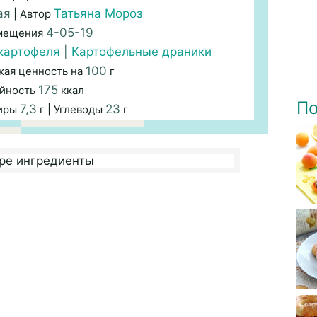
ая
Татьяна Мороз
| Автор
4-05-19
змещения
картофеля
|
Картофельные драники
100
кая ценность на
г
175
йность
ккал
По
7,3
23
Жиры
г | Углеводы
г