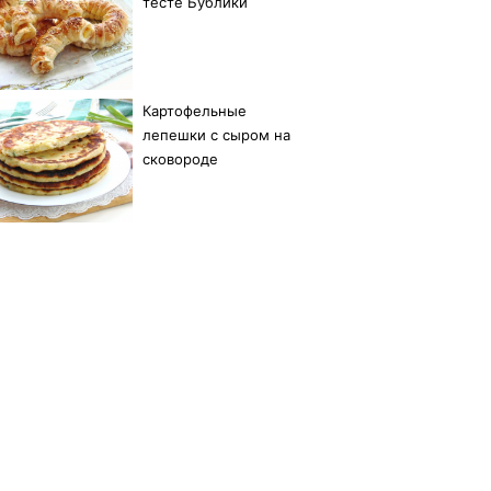
тесте Бублики
Картофельные
лепешки с сыром на
сковороде