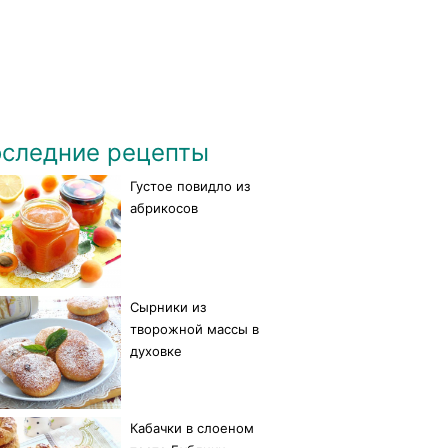
следние рецепты
Густое повидло из
абрикосов
Сырники из
творожной массы в
духовке
Кабачки в слоеном