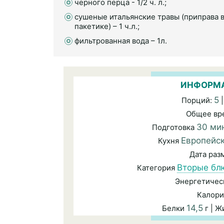
черного перца - 1/2 ч. л.;
сушеные итальянские травы (приправа 
пакетике) – 1 ч.л.;
фильтрованная вода – 1л.
ИНФОРМА
5
Порций:
|
Общее вр
30 ми
Подготовка
Европейс
Кухня
Дата ра
Вторые бл
Категория
Энергетичес
Калори
14,5
Белки
г | 