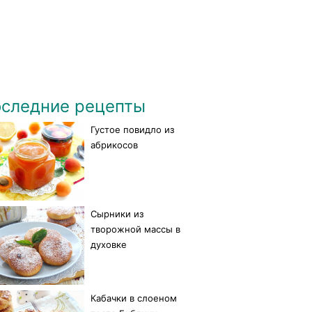
следние рецепты
Густое повидло из
абрикосов
Сырники из
творожной массы в
духовке
Кабачки в слоеном