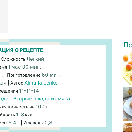
в
По
ЦИЯ О РЕЦЕПТЕ
Легкий
 Сложность
1 час 30 мин.
емя
н.
60 мин.
| Приготовление
кая
Alina Kucenko
| Автор
11-11-14
змещения
юда
|
Вторые блюда из мяса
100
кая ценность на
г
118
йность
ккал
5,4
2,8
Жиры
г | Углеводы
г