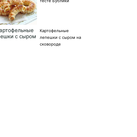
тесте Бублики
Картофельные
лепешки с сыром на
сковороде