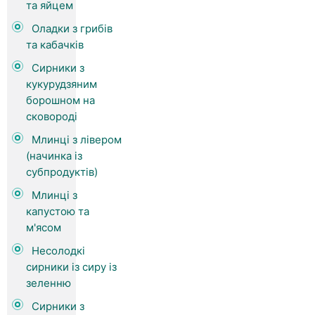
та яйцем
Оладки з грибів
та кабачків
Сирники з
кукурудзяним
борошном на
сковороді
Млинці з лівером
(начинка із
субпродуктів)
Млинці з
капустою та
м'ясом
Несолодкі
сирники із сиру із
зеленню
Сирники з