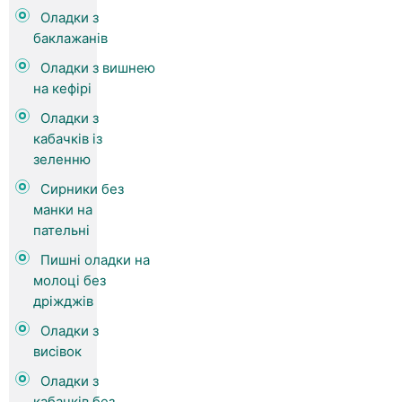
Оладки з
баклажанів
Оладки з вишнею
на кефірі
Оладки з
кабачків із
зеленню
Сирники без
манки на
пательні
Пишні оладки на
молоці без
дріжджів
Оладки з
висівок
Оладки з
кабачків без