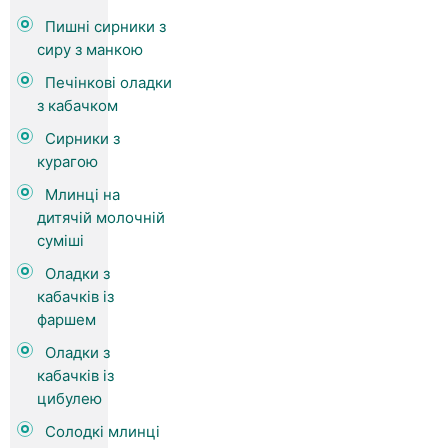
Пишні сирники з
сиру з манкою
Печінкові оладки
з кабачком
Сирники з
курагою
Млинці на
дитячій молочній
суміші
Оладки з
кабачків із
фаршем
Оладки з
кабачків із
цибулею
Солодкі млинці