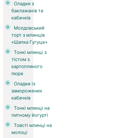
Оладки з
баклажанів та
кабачків
Молдовський
торт з млинців
«Шапка Гугуце»
Тонкі млинці з
тістом з
картопляного
пюре
Оладки із
заморожених
кабачків
Тонкі млинці на
питному йогурті
Товсті млинці на
молоці