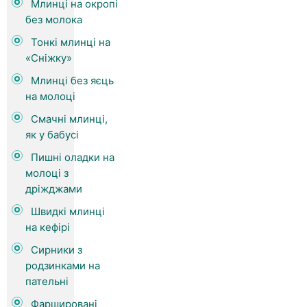
Млинці на окропі
без молока
Тонкі млинці на
«Сніжку»
Млинці без яєць
на молоці
Смачні млинці,
як у бабусі
Пишні оладки на
молоці з
дріжджами
Швидкі млинці
на кефірі
Сирники з
родзинками на
пательні
Фаршировані