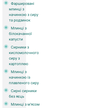
Фаршировані
млинці з
начинкою з сиру
та родзинок
Млинці з
білокачанної
капусти
Сирники з
кисломолочного
сиру з
картоплею
Млинці з
начинкою із
плавленого сиру
Сирні сирники
без яєць
Млинці з м'ясом