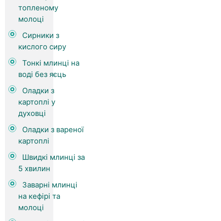
топленому
молоці
Сирники з
кислого сиру
Тонкі млинці на
воді без яєць
Оладки з
картоплі у
духовці
Оладки з вареної
картоплі
Швидкі млинці за
5 хвилин
Заварні млинці
на кефірі та
молоці