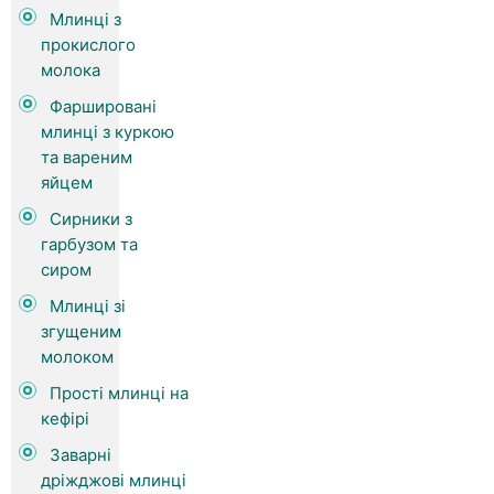
Млинці з
прокислого
молока
Фаршировані
млинці з куркою
та вареним
яйцем
Сирники з
гарбузом та
сиром
Млинці зі
згущеним
молоком
Прості млинці на
кефірі
Заварні
дріжджові млинці