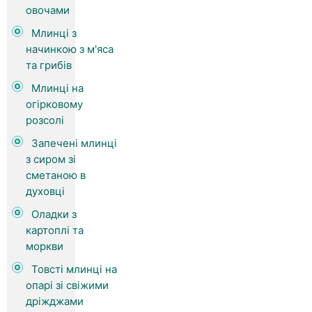
овочами
Млинці з
начинкою з м'яса
та грибів
Млинці на
огірковому
розсолі
Запечені млинці
з сиром зі
сметаною в
духовці
Оладки з
картоплі та
моркви
Товсті млинці на
опарі зі свіжими
дріжджами