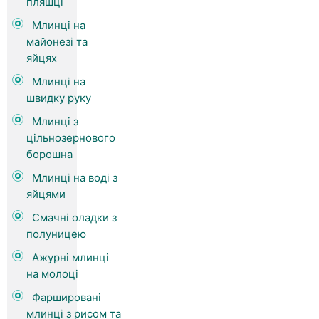
пляшці
Млинці на
майонезі та
яйцях
Млинці на
швидку руку
Млинці з
цільнозернового
борошна
Млинці на воді з
яйцями
Смачні оладки з
полуницею
Ажурні млинці
на молоці
Фаршировані
млинці з рисом та