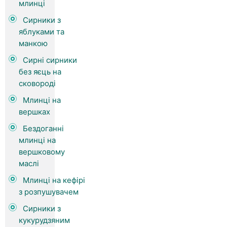
млинці
Сирники з
яблуками та
манкою
Сирні сирники
без яєць на
сковороді
Млинці на
вершках
Бездоганні
млинці на
вершковому
маслі
Млинці на кефірі
з розпушувачем
Сирники з
кукурудзяним