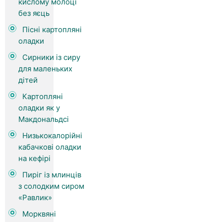
кислому молоці
без яєць
Пісні картопляні
оладки
Сирники із сиру
для маленьких
дітей
Картопляні
оладки як у
Макдональдсі
Низькокалорійні
кабачкові оладки
на кефірі
Пиріг із млинців
з солодким сиром
«Равлик»
Морквяні