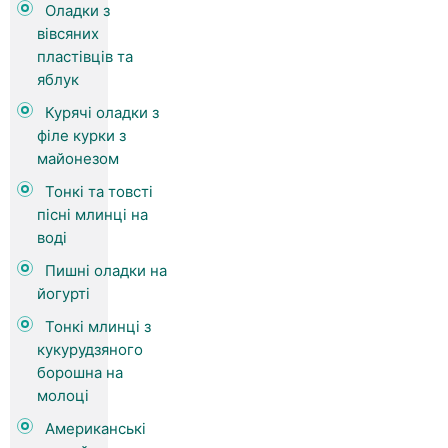
Оладки з
вівсяних
пластівців та
яблук
Курячі оладки з
філе курки з
майонезом
Тонкі та товсті
пісні млинці на
воді
Пишні оладки на
йогурті
Тонкі млинці з
кукурудзяного
борошна на
молоці
Американські