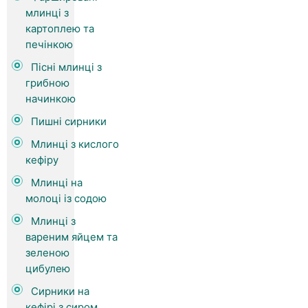
млинці з
картоплею та
печінкою
Пісні млинці з
грибною
начинкою
Пишні сирники
Млинці з кислого
кефіру
Млинці на
молоці із содою
Млинці з
вареним яйцем та
зеленою
цибулею
Сирники на
кефірі з сиром