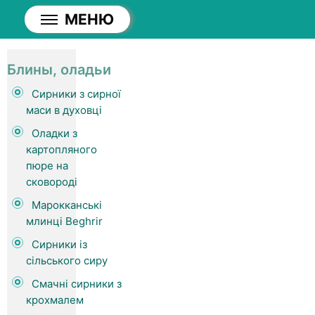
МЕНЮ
Блины, оладьи
Сирники з сирної
маси в духовці
Оладки з
картопляного
пюре на
сковороді
Марокканські
млинці Beghrir
Сирники із
сільського сиру
Смачні сирники з
крохмалем