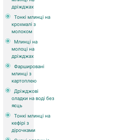
дріжджах
Тонкі млинці на
крохмалі з
молоком
Млинці на
молоці на
дріжджах
Фаршировані
млинці з
картоплею
Дріжджові
оладки на воді без
яєць
Тонкі млинці на
кефірі з
дірочками