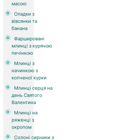
масою
Оладки з
вівсянки та
банана
Фаршировані
млинці з курячою
печінкою
Млинці з
начинкою з
копченої курки
Млинці серця на
день Святого
Валентина
Млинці на
ряженці з
окропом
Солоні сирники з