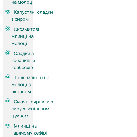
на молоці
Капустяні оладки
з сиром
Оксамитові
млинці на
молоці
Оладки з
кабачків із
ковбасою
Тонкі млинці на
молоці з
окропом
Смачні сирники з
сиру з ванільним
цукром
Млинці на
гарячому кефірі