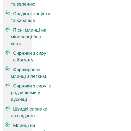
та зеленню
Оладки з капусти
та кабачків
Пісні млинці на
мінералці без
яєць
Сирники з сиру
та йогурту
Фаршировані
млинці з легким
Сирники з сиру із
родзинками у
духовці
Швидкі сирники
на сніданок
Млинці на