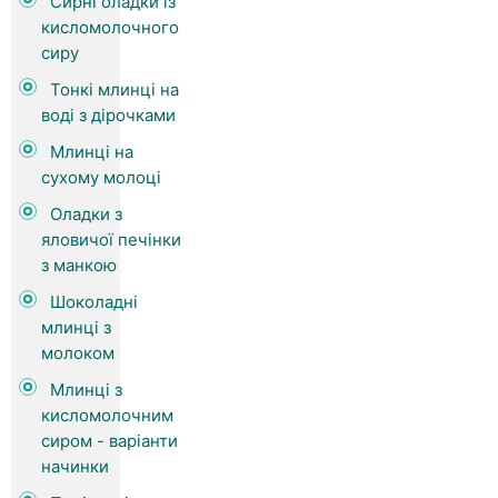
Сирні оладки із
кисломолочного
сиру
Тонкі млинці на
воді з дірочками
Млинці на
сухому молоці
Оладки з
яловичої печінки
з манкою
Шоколадні
млинці з
молоком
Млинці з
кисломолочним
сиром - варіанти
начинки