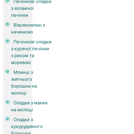
Печінкові оладки
з яловичої
печінки
Вівсяномлин з
начинкою
Печінкові оладки
з курячої печінки
з рисом та
морквою
Млинці з
житнього
борошна на
молоці
Оладки з манки
на молоці
Оладки з
кукурудзяного
борошна