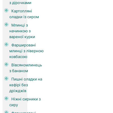
з дірочками
Картопляні
оладки із сиром
Млинці з
начинкою з
вареної курки
Фаршировані
млинці з ліверною
ковбасою
Вівсяномлинець
з бананом
Пишні оладки на
кефірі без
дріжджів
Ніжні сирники з
сиру