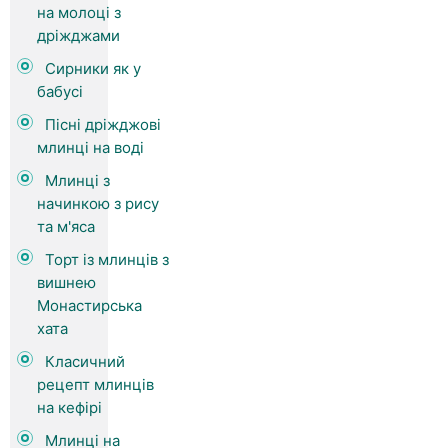
на молоці з
дріжджами
Сирники як у
бабусі
Пісні дріжджові
млинці на воді
Млинці з
начинкою з рису
та м'яса
Торт із млинців з
вишнею
Монастирська
хата
Класичний
рецепт млинців
на кефірі
Млинці на