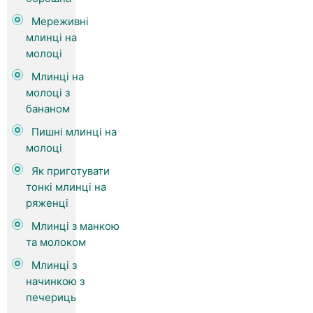
Мереживні
млинці на
молоці
Млинці на
молоці з
бананом
Пишні млинці на
молоці
Як приготувати
тонкі млинці на
ряженці
Млинці з манкою
та молоком
Млинці з
начинкою з
печериць