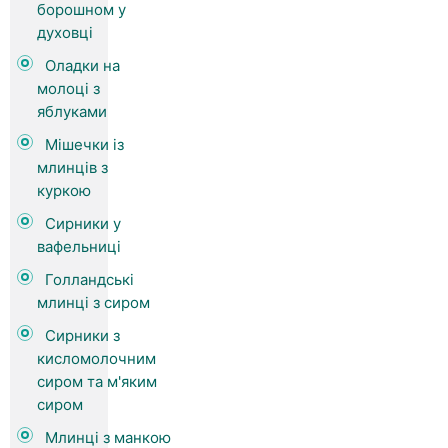
борошном у
духовці
Оладки на
молоці з
яблуками
Мішечки із
млинців з
куркою
Сирники у
вафельниці
Голландські
млинці з сиром
Сирники з
кисломолочним
сиром та м'яким
сиром
Млинці з манкою