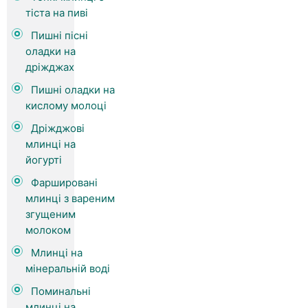
тіста на пиві
Пишні пісні
оладки на
дріжджах
Пишні оладки на
кислому молоці
Дріжджові
млинці на
йогурті
Фаршировані
млинці з вареним
згущеним
молоком
Млинці на
мінеральній воді
Поминальні
млинці на