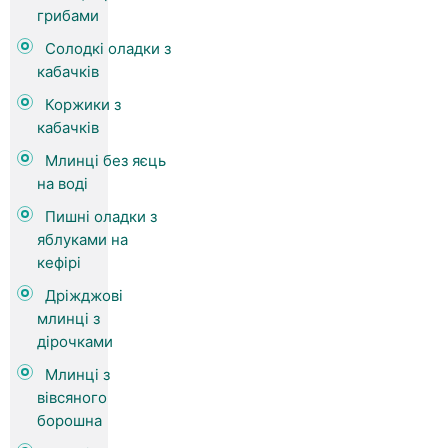
грибами
Солодкі оладки з
кабачків
Коржики з
кабачків
Млинці без яєць
на воді
Пишні оладки з
яблуками на
кефірі
Дріжджові
млинці з
дірочками
Млинці з
вівсяного
борошна