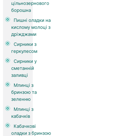
цільнозернового
борошна
Пишні оладки на
кислому молоці з
дріжджами
Сирники з
геркулесом
Сирники у
сметанній
заливці
Млинці з
бринзою та
зеленню
Млинці з
кабачків
Кабачкові
оладки з бринзою