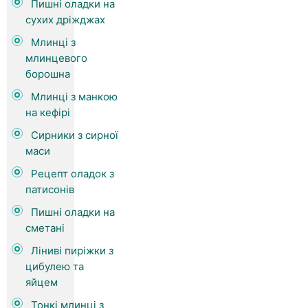
Пишні оладки на
сухих дріжджах
Млинці з
млинцевого
борошна
Млинці з манкою
на кефірі
Сирники з сирної
маси
Рецепт оладок з
патисонів
Пишні оладки на
сметані
Ліниві пиріжки з
цибулею та
яйцем
Тонкі млинці з