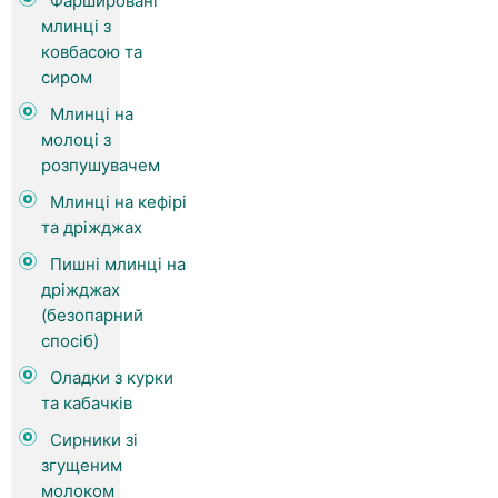
Фаршировані
млинці з
ковбасою та
сиром
Млинці на
молоці з
розпушувачем
Млинці на кефірі
та дріжджах
Пишні млинці на
дріжджах
(безопарний
спосіб)
Оладки з курки
та кабачків
Сирники зі
згущеним
молоком