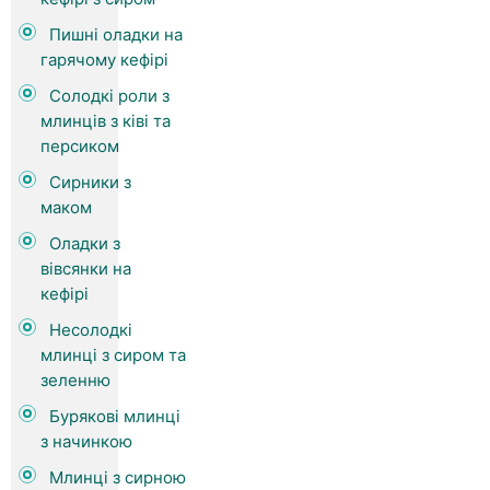
Пишні оладки на
гарячому кефірі
Солодкі роли з
млинців з ківі та
персиком
Сирники з
маком
Оладки з
вівсянки на
кефірі
Несолодкі
млинці з сиром та
зеленню
Бурякові млинці
з начинкою
Млинці з сирною